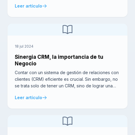
específicos. Con la flexibilidad para ajustar el CRM a
Leer artículo
flujos de trabajo únicos, las empresas pueden lograr
una mayor eficiencia, mejores relaciones con los
clientes y un crecimiento sostenible. En este artículo,
exploraremos en profundidad […]
18 jul 2024
Sinergia CRM, la importancia de tu
Negocio
Contar con un sistema de gestión de relaciones con
clientes (CRM) eficiente es crucial. Sin embargo, no
se trata solo de tener un CRM, sino de lograr una
verdadera sinergia CRM. Esta sinergia CRM puede
Leer artículo
marcar una gran diferencia en cómo tu negocio
gestiona, retiene y satisface a sus clientes. A
continuación, exploraremos por qué […]