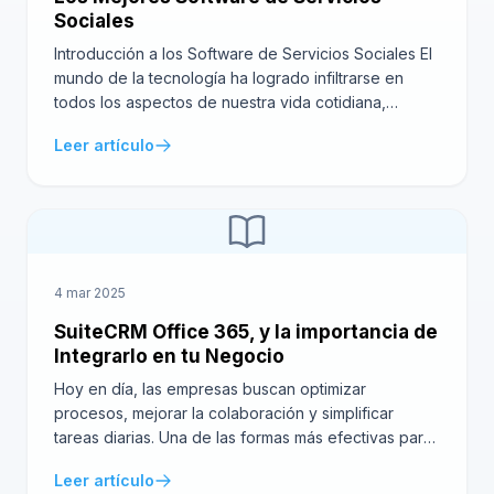
Sociales
Introducción a los Software de Servicios Sociales El
mundo de la tecnología ha logrado infiltrarse en
todos los aspectos de nuestra vida cotidiana,
transformando la forma en que nos comunicamos,
Leer artículo
trabajamos y colaboramos. Una industria
particularmente afectada por este cambio es el
sector social. Las organizaciones e individuos
implicados ahora tienen a su disposición una […]
4 mar 2025
SuiteCRM Office 365, y la importancia de
Integrarlo en tu Negocio
Hoy en día, las empresas buscan optimizar
procesos, mejorar la colaboración y simplificar
tareas diarias. Una de las formas más efectivas para
lograrlo es integrar herramientas clave que
Leer artículo
combinen funcionalidad y versatilidad. En este