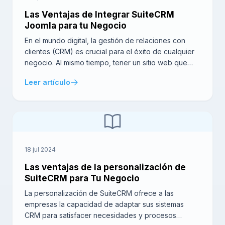
Las Ventajas de Integrar SuiteCRM
Joomla para tu Negocio
En el mundo digital, la gestión de relaciones con
clientes (CRM) es crucial para el éxito de cualquier
negocio. Al mismo tiempo, tener un sitio web que
sea eficiente y fácil de manejar es igual de
Leer artículo
importante. Aquí es donde la opción de integrar
SuiteCRM Joomla cobra relevancia. Al unir estas dos
potentes herramientas, no […]
18 jul 2024
Las ventajas de la personalización de
SuiteCRM para Tu Negocio
La personalización de SuiteCRM ofrece a las
empresas la capacidad de adaptar sus sistemas
CRM para satisfacer necesidades y procesos