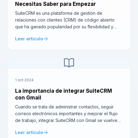
Necesitas Saber para Empezar
SuiteCRM es una plataforma de gestión de
relaciones con clientes (CRM) de código abierto
que ha ganado popularidad por su flexibilidad y
personalización. Uno de los aspectos más potentes
Leer artículo
es la SuiteCRM REST API . Esta funcionalidad permite
a los desarrolladores conectar y sincronizar
SuiteCRM con otras aplicaciones, ampliando las
capacidades del CRM. En este […]
1 oct 2024
La importancia de integrar SuiteCRM
con Gmail
Cuando se trata de administrar contactos, seguir
correos electrónicos importantes y mejorar el flujo
de trabajo, integrar SuiteCRM con Gmail se vuelve
una necesidad para muchas empresas. Al unir estos
Leer artículo
dos poderosos sistemas, puedes transformar la