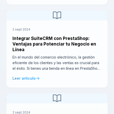
manera en que tu equipo trabaja y se comunica.
Integrar SuiteCRM con Gmail no solo facilita el
manejo de […]
2 sept 2024
Integrar SuiteCRM con PrestaShop:
Ventajas para Potenciar tu Negocio en
Línea
En el mundo del comercio electrónico, la gestión
eficiente de los clientes y las ventas es crucial para
el éxito. Si tienes una tienda en línea en PrestaShop
y estás buscando una forma de mejorar la gestión
Leer artículo
de tu negocio, integrar SuiteCRM con PrestaShop
puede ser la solución ideal. Esta integración te
permite tener un […]
2 sept 2024