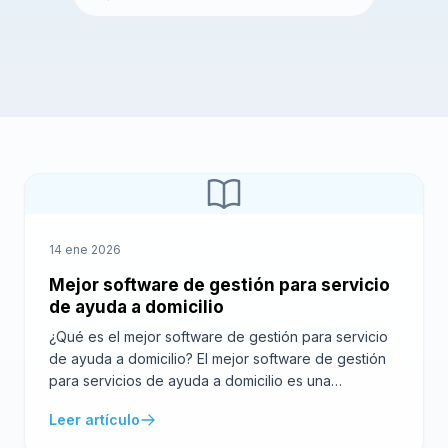
14 ene 2026
Mejor software de gestión para servicio
de ayuda a domicilio
¿Qué es el mejor software de gestión para servicio
de ayuda a domicilio? El mejor software de gestión
para servicios de ayuda a domicilio es una
herramienta digital diseñada específicamente para
Leer artículo
optimizar la organización y supervisión de tareas
relacionadas con el cuidado y asistencia en el