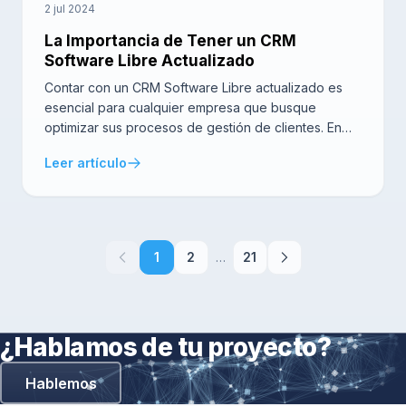
2 jul 2024
La Importancia de Tener un CRM
Software Libre Actualizado
Contar con un CRM Software Libre actualizado es
esencial para cualquier empresa que busque
optimizar sus procesos de gestión de clientes. En
este artículo, exploraremos las razones por las que
Leer artículo
es crucial mantener tu SuiteCRM al día, así como las
ventajas que ofrece respecto a versiones
anteriores. Qué es un CRM Software Libre? Un CRM
[…]
1
2
…
21
¿Hablamos de tu proyecto?
Hablemos