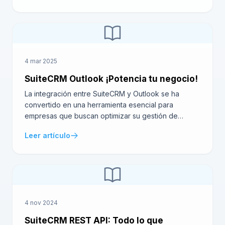
sentido, la integración de SuiteCRM Office 365
representa una solución poderosa que puede
transformar la forma en la que gestionas clientes […]
4 mar 2025
SuiteCRM Outlook ¡Potencia tu negocio!
La integración entre SuiteCRM y Outlook se ha
convertido en una herramienta esencial para
empresas que buscan optimizar su gestión de
clientes y simplificar procesos. Ambas plataformas
Leer artículo
son líderes en sus respectivos campos, y al
combinarlas, ofrecen una solución poderosa para la
organización y el seguimiento de relaciones
empresariales. En este artículo, exploraremos por
qué […]
4 nov 2024
SuiteCRM REST API: Todo lo que