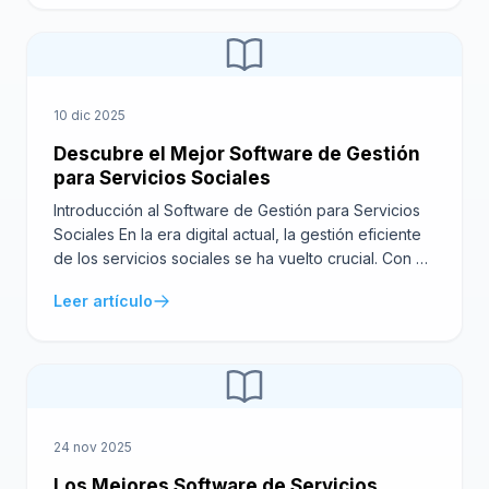
hogar. Este tipo de soluciones informáticas facilita la
coordinación […]
10 dic 2025
Descubre el Mejor Software de Gestión
para Servicios Sociales
Introducción al Software de Gestión para Servicios
Sociales En la era digital actual, la gestión eficiente
de los servicios sociales se ha vuelto crucial. Con el
avance en la tecnología, ahora existen soluciones
Leer artículo
sofisticadas para ayudar a las organizaciones a
superar los desafíos únicos que enfrentan. Aquí es
donde entra en juego el Software de […]
24 nov 2025
Los Mejores Software de Servicios