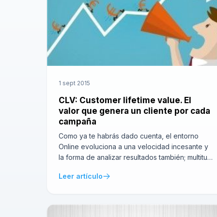
1 sept 2015
CLV: Customer lifetime value. El
valor que genera un cliente por cada
campaña
Como ya te habrás dado cuenta, el entorno
Online evoluciona a una velocidad incesante y
la forma de analizar resultados también; multitud
de métricas, embudos de conversión,
Leer artículo
terminologías que más que en inglés en muchas
ocasiones nos suenan a chino. En definitiva el
big data no es ciencia ficción y ya forma parte
del día […]