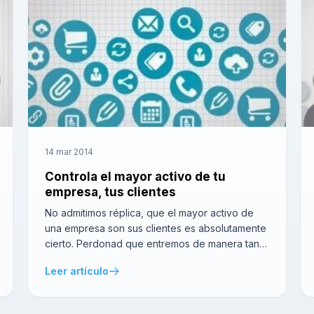
14 mar 2014
Controla el mayor activo de tu
empresa, tus clientes
No admitimos réplica, que el mayor activo de
una empresa son sus clientes es absolutamente
cierto. Perdonad que entremos de manera tan
obstinada pero es que lo creemos
Leer artículo
profundamente. Se pueden ver empresas sin
maquinaria, sin local o incluso sin ordenadores,
pero una empresa sin clientes es inconcebible.