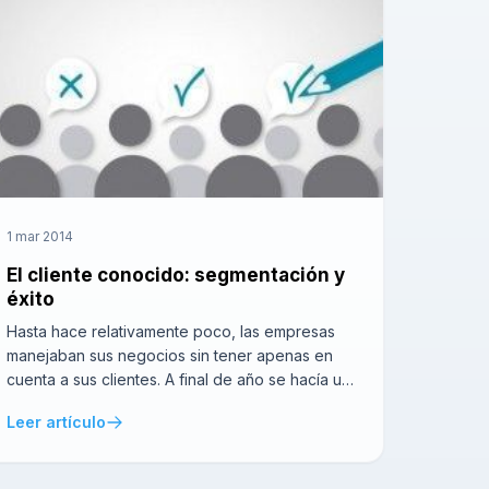
1 mar 2014
El cliente conocido: segmentación y
éxito
Hasta hace relativamente poco, las empresas
manejaban sus negocios sin tener apenas en
cuenta a sus clientes. A final de año se hacía un
balance de ventas y con ello se intuía si el
Leer artículo
producto era o no viable. Por suerte, el
marketing evolucionó y demostró que no
siempre el fallo es el producto sino […]