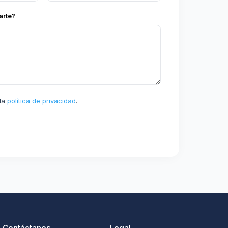
rte?
 la
política de privacidad
.
Contáctanos
Legal