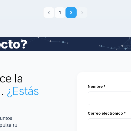
Por tanto es vital para tu empresa […]
1
2
ecto?
ce la
Nombre *
a.
¿Estás
Correo electrónico *
juntos
pulse tu