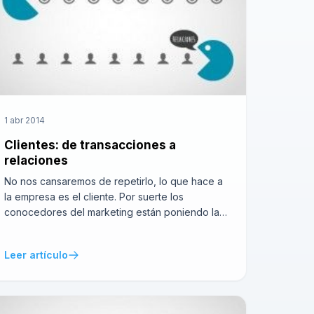
1 abr 2014
Clientes: de transacciones a
relaciones
No nos cansaremos de repetirlo, lo que hace a
la empresa es el cliente. Por suerte los
conocedores del marketing están poniendo la
voz de alarma sobre la necesidad de cambiar la
perspectiva endocentrista de las empresas por
Leer artículo
una política más aperturista y que contemple las
necesidades afectivas de los clientes para con
ellas. Es […]