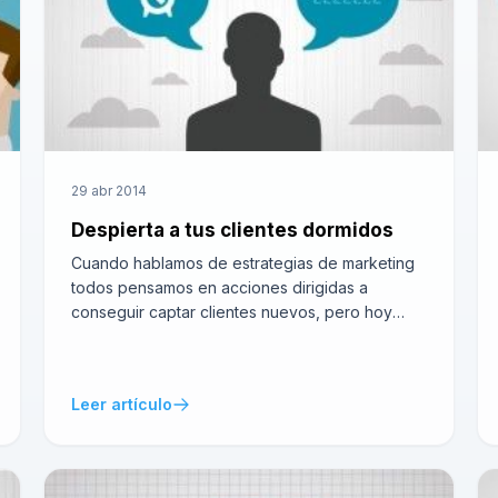
29 abr 2014
Despierta a tus clientes dormidos
Cuando hablamos de estrategias de marketing
todos pensamos en acciones dirigidas a
conseguir captar clientes nuevos, pero hoy
vamos a hablar de estrategias dirigidas a
clientes que ya tenemos en nuestra cartera, y
que tienen una característica particular, están
Leer artículo
“dormidos”. Con esto no queremos decir que
estén tumbados en el sofá o en la cama […]