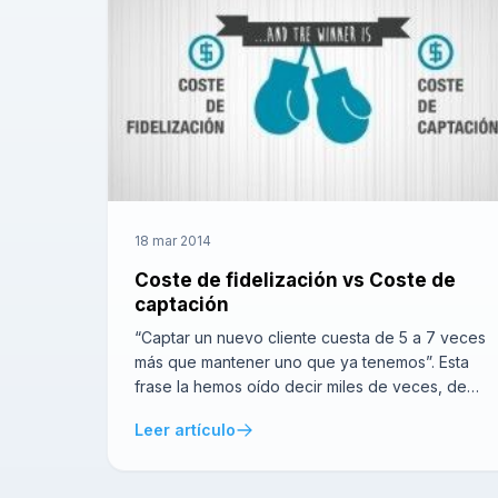
18 mar 2014
Coste de fidelización vs Coste de
captación
“Captar un nuevo cliente cuesta de 5 a 7 veces
más que mantener uno que ya tenemos”. Esta
frase la hemos oído decir miles de veces, de
hecho es de lo primero que te dicen cuando
Leer artículo
estás en la universidad. Yo soy de la opinión
que esto hay que matizarlo y estudiar bien cada
caso. […]