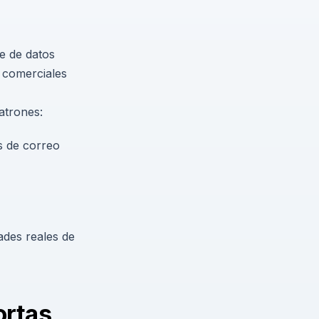
se de datos
s comerciales
atrones:
s de correo
ades reales de
ortas