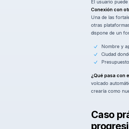
El usuario puede 
Conexión con ot
Una de las forta
otras plataforma
dispone de un fo
Nombre y ap
Ciudad dond
Presupuesto 
¿Qué pasa con e
volcado automátic
crearía como nuev
Caso prá
progres